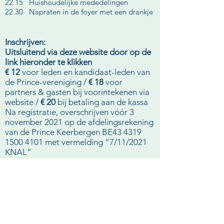
22.15 Huishoudelijke mededelingen
22.30 Napraten in de foyer met een drankje
​Inschrijven:
Uitsluitend via deze website door op de
link hieronder te klikken
€ 12
voor leden en kandidaat-leden van
de Prince-vereniging
/
€ 18
voor
partners & gasten bij voorintekenen via
website /
€ 20
bij betaling aan de kassa
Na registratie, overschrijven vóór 3
november 2021 op de afdelingsrekening
van de Prince Keerbergen BE43
4319
1500 4101
met vermelding “7/11/2021
KNAL”​
Geen Covid Safe Ticket en reeds
betaald? Meld je dan terug voor
terugbetaling.
Adres:
GC 't Blikveld