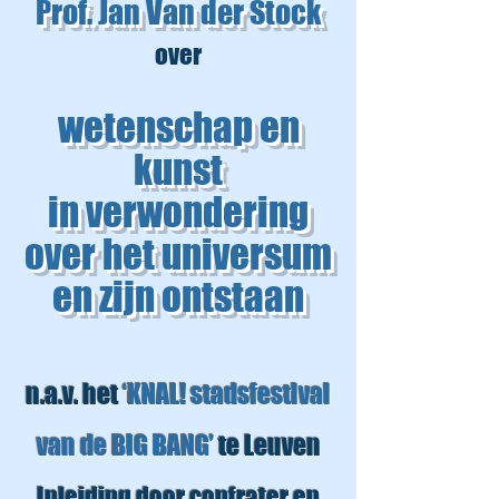
Prof. Jan Van der Stock
over
wetenschap en
kunst
in verwondering
over het universum
en zijn ontstaan
n.a.v. het
‘KNAL! stadsfestival
van de BIG BANG’
te Leuven
Inleiding door confrater en