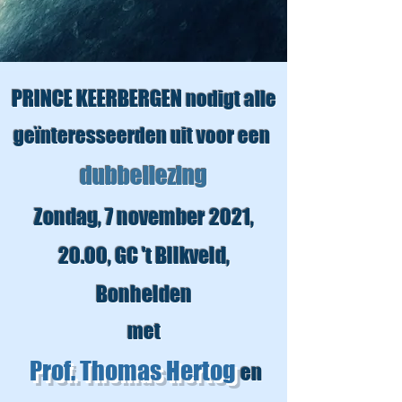
PRINCE KEERBERGEN
nodigt alle
geïnteresseerden uit voor een
dubbellezing
Zondag, 7 november 2021,
20.00,
GC 't Blikveld,
Bonheiden
met
Prof. Thomas Hertog
en