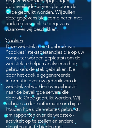
gegevens worden opgeslagen
op beveiligde servers die door de
Orde gebruikt worden. Wij zullen
deze gegevens niet combineren met
andere persoonlijke gegevens
waarover wij beschikken.
Cookies
Deze webstek maakt gebruik van
“cookies” (tekstbestandjes die op uw
computer worden geplaatst) om de
webstek te helpen analyseren hoe
gebruikers de stek gebruiken. De
door het cookie gegenereerde
informatie over uw gebruik van de
webstek zal worden overgebracht
naar de beveiligde servers die
door de Orde gebruikt worden. Wij
gebruiken deze informatie om bij te
houden hoe u de webstek gebruikt,
om rapporten over de webstek-­‐
activiteit op te stellen en andere
diensten aan te bieden met