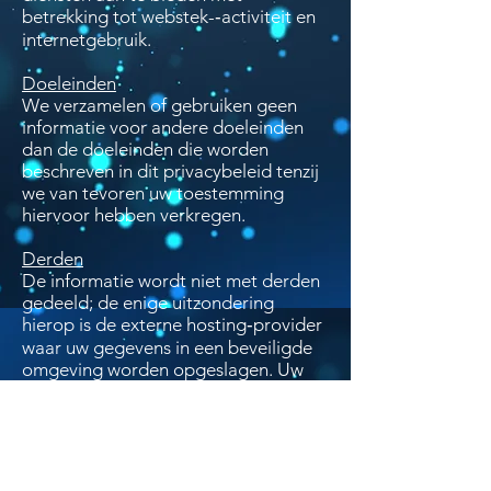
betrekking tot webstek-­‐activiteit en
internetgebruik.
Doeleinden
We verzamelen of gebruiken geen
informatie voor andere doeleinden
dan de doeleinden die worden
beschreven in dit privacybeleid tenzij
we van tevoren uw toestemming
hiervoor hebben verkregen.
Derden
De informatie wordt niet met derden
gedeeld; de enige uitzondering
hierop is de externe hosting‐provider
waar uw gegevens in een beveiligde
omgeving worden opgeslagen. Uw
informatie kan intern binnen de Orde
gedeeld worden. Onze werknemers,
als ook de werknemers van de
externe hosting provider zijn verplicht
om de vertrouwelijkheid van uw