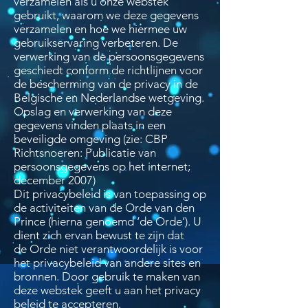
verzamelen als u onze webstek
gebruikt, waarom we deze gegevens
verzamelen en hoe we hiermee uw
gebruikservaring verbeteren. De
verwerking van de persoonsgegevens
geschiedt conform de richtlijnen voor
de bescherming van de privacy in de
Belgische en Nederlandse wetgeving.
Opslag en verwerking van deze
gegevens vinden plaats in een
beveiligde omgeving (zie: CBP
Richtsnoeren: Publicatie van
persoonsgegevens op het internet;
december 2007)
Dit privacybeleid is van toepassing op
de activiteiten van de Orde van den
Prince (hierna genoemd ‘de Orde’). U
dient zich ervan bewust te zijn dat
de Orde niet verantwoordelijk is voor
het privacybeleid van andere sites en
bronnen. Door gebruik te maken van
deze webstek geeft u aan het privacy
beleid te accepteren.