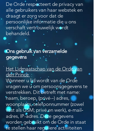
De Orde respecteert de privacy van
alle gebruikers van haar webstek en
draagt er zorg voor dat de
persoonlijke informatie die u ons
verschaft vertrouwelijk wordt
behandeld.
Ons gebruik van verzamelde
gegevens
Het Lidmaatschap van de Orde van
den Prince
Wanneer u lid wordt van de Orde
vragen we u om persoonsgegevens te
verstrekken. Dit betreft met name:
naam, beroep, (privé-­‐) adres,
woonplaats, telefoonnummer (zowel
vast als GSM; privé en werk), e-­mail­‐
adres, IP-adres. Deze gegevens
worden gebruikt om de Orde in staat
te stellen haar reguliere activiteiten