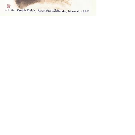
Vorig
Volgend
Orde van den Prince, Vlaams-
Nederlands Genootschap voor
Taal en Cultuur