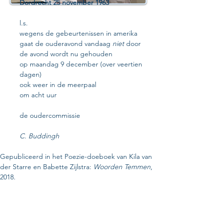
Dordrecht 25 november 1963
l.s.
wegens de gebeurtenissen in amerika
gaat de ouderavond vandaag 
niet 
door
de avond wordt nu gehouden
op maandag 9 december (over veertien 
dagen)
ook weer in de meerpaal
om acht uur
de oudercommissie
C. Buddingh
Gepubliceerd in het Poezie-doeboek van Kila van 
der Starre en Babette Zijlstra: 
Woorden Temmen
, 
2018. 