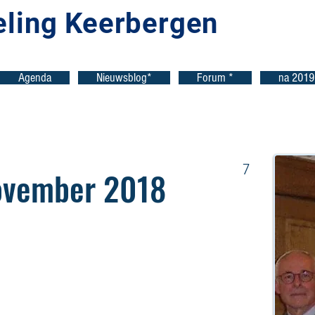
eling Keerbergen
Agenda
Nieuwsblog*
Forum *
na 2019
7
ovember 2018