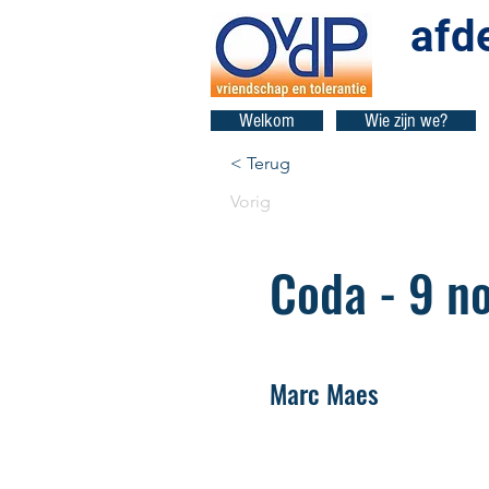
afd
Welkom
Wie zijn we?
< Terug
Vorig
Coda - 9 n
Marc Maes