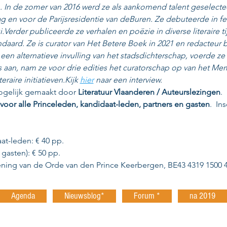
. In de zomer van 2016 werd ze als aankomend talent geselecte
g en voor de Parijsresidentie van deBuren. Ze debuteerde in feb
ki.Verder publiceerde ze verhalen en poëzie in diverse literaire 
ard. Ze is curator van Het Betere Boek in 2021 en redacteur b
k, een alternatieve invulling van het stadsdichterschap, voerde ze
s aan, nam ze voor drie edities het curatorschap op van het Me
eraire initiatieven.Kijk 
hier
 naar een interview.
gelijk gemaakt door 
Literatuur Vlaanderen / Auteurslezingen
.
voor alle Princeleden, kandidaat-leden, partners en gasten
.  In
at-leden: € 40 pp.
 gasten): € 50 pp.
ening van de Orde van den Prince Keerbergen, BE43 4319 1500 
Agenda
Nieuwsblog*
Forum *
na 2019
 Prince, Vlaams-Nederlands Genootschap voor Taal en Cult