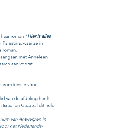
 haar roman "
Hier is alles 
Palestina, waar ze in 
e roman.
ek aangaan met Anneleen 
earch aan vooraf.
aarom kies je voor 
id van de afdeling heeft 
raël en Gaza zal dit hele 
orium van Antwerpen in 
 voor het Nederlands-