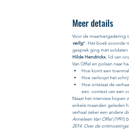
Meer details
Voor de maartvergadering i
veilig
". Het boek scoorde me
gesprek ging met soldaten 
Hilde Hendrickx
, lid van o
Van Offel en polsen naar ha
Hoe komt een toenmalige
Hoe verloopt het schri
Hoe ontstaat de verhaall
een  context van een c
Naast het interview hopen w
enkele maanden geleden het
verhaal zeker een andere di
Anneleen Van Offel (1991) 
2014. Over de ontmoetingen