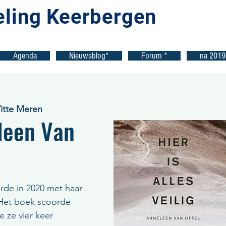
eling Keerbergen
Agenda
Nieuwsblog*
Forum *
na 2019
Witte Meren
leen Van
rde in 2020 met haar
. Het boek scoorde
e ze vier keer