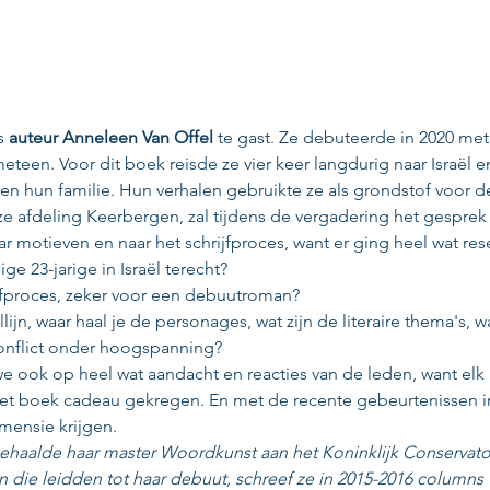
s 
auteur Anneleen Van Offel 
te gast. Ze debuteerde in 2020 met
teen. Voor dit boek reisde ze vier keer langdurig naar Israël en 
en hun familie. Hun verhalen gebruikte ze als grondstof voor d
nze afdeling Keerbergen, zal tijdens de vergadering het gespr
ar motieven en naar het schrijfproces, want er ging heel wat res
 23-jarige in Israël terecht?
jfproces, zeker voor een debuutroman?
ijn, waar haal je de personages, wat zijn de literaire thema's, w
onflict onder hoogspanning?
e ook op heel wat aandacht en reacties van de leden, want elk l
 boek cadeau gekregen. En met de recente gebeurtenissen in Is
mensie krijgen.
behaalde haar master Woordkunst aan het Koninklijk Conservat
 die leidden tot haar debuut, schreef ze in 2015-2016 columns