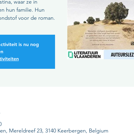
stina, waar ze in
n hun familie. Hun
rondstof voor de roman.
ctiviteit is nu nog
en
iviteiten
s
0
ren, Mereldreef 23, 3140 Keerbergen, Belgium