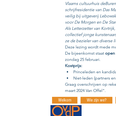
Vlaams cultuurhuis deBuren
schrijfresidentie van Das Ma
veilig bij uitgeverij Lebows
voor De Morgen en De Standa
Als Letterzetter van Kortrij
collectief jonge kunstenaar
ze de bezieler van diverse lit
Deze lezing wordt mede mo
De bijeenkomst staat 
open 
zondag 25 februari.
Kostprijs:
Princeleden en kandida
Niet-leden (partners en
Graag overschrijven op rek
maart 2024 Van Offel". 
Welkom
Wie zijn we?
Orde van den