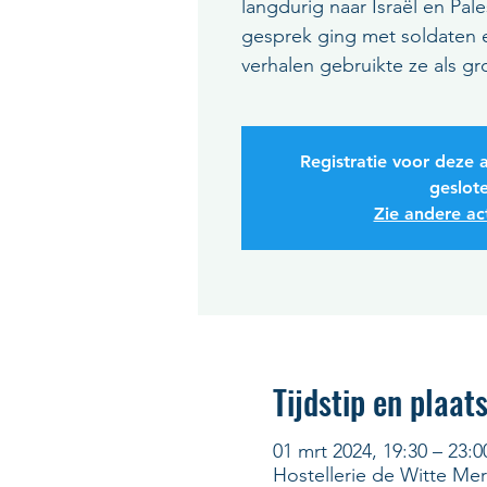
langdurig naar Israël en Pale
gesprek ging met soldaten e
verhalen gebruikte ze als g
Registratie voor deze a
geslot
Zie andere act
Tijdstip en plaat
01 mrt 2024, 19:30 – 23:0
Hostellerie de Witte Me