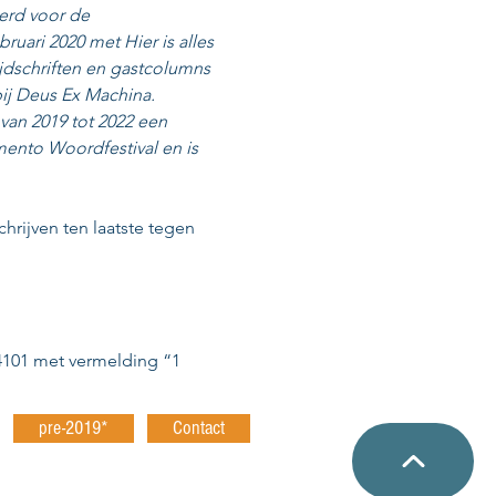
erd voor de 
ruari 2020 met Hier is alles 
tijdschriften en gastcolumns 
ij Deus Ex Machina. 
 van 2019 tot 2022 een 
mento Woordfestival en is 
schrijven ten laatste tegen 
4101 met vermelding “1 
pre-2019*
Contact
Privacybeleid
uur
© OvdP Keerbergen 2026