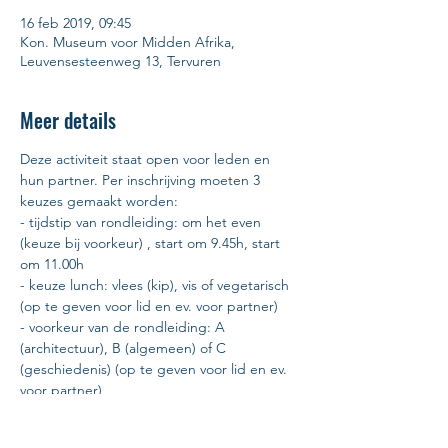
16 feb 2019, 09:45
Kon. Museum voor Midden Afrika,
Leuvensesteenweg 13, Tervuren
Meer details
Deze activiteit staat open voor leden en 
hun partner. Per inschrijving moeten 3 
keuzes gemaakt worden:
- tijdstip van rondleiding: om het even 
(keuze bij voorkeur) , start om 9.45h, start 
om 11.00h
- keuze lunch: vlees (kip), vis of vegetarisch 
(op te geven voor lid en ev. voor partner)
- voorkeur van de rondleiding: A 
(architectuur), B (algemeen) of C 
(geschiedenis) (op te geven voor lid en ev. 
voor partner)
Prijs voor leden bedraagt 10 € (onze 
afdelingskas springt bij), vrijgestelde leden, 