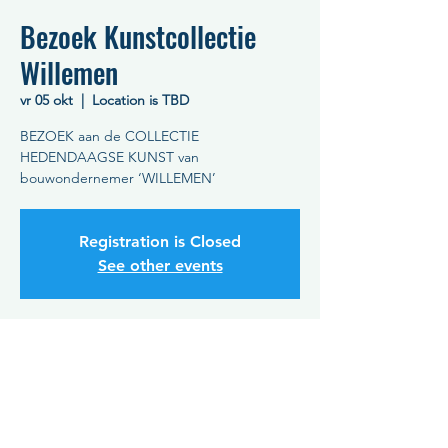
Bezoek Kunstcollectie
Willemen
vr 05 okt
  |  
Location is TBD
BEZOEK aan de COLLECTIE
HEDENDAAGSE KUNST van
bouwondernemer ‘WILLEMEN’
Registration is Closed
See other events
Tijdstip en plaats
05 okt 2018, 19:30 – 22:30
Location is TBD