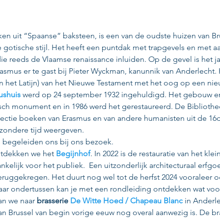
en uit “Spaanse” baksteen, is een van de oudste huizen van Bru
e gotische stijl. Het heeft een puntdak met trapgevels en met a
 reeds de Vlaamse renaissance inluiden. Op de gevel is het jaar
asmus er te gast bij Pieter Wyckman, kanunnik van Anderlecht. Hi
 in het Latijn) van het Nieuwe Testament met het oog op een nie
ushuis
 werd op 24 september 1932 ingehuldigd. Het gebouw en
isch monument en in 1986 werd het gerestaureerd. De Bibliothe
llectie boeken van Erasmus en van andere humanisten uit de 16
zondere tijd weergeven.
 begeleiden ons bij ons bezoek.
ntdekken we het 
Begijnhof
. In 2022 is de restauratie van het kle
kelijk voor het publiek.  Een uitzonderlijk architecturaal erfgo
 teruggekregen. Het duurt nog wel tot de herfst 2024 vooraleer 
Maar ondertussen kan je met een rondleiding ontdekken wat voor
an we naar 
brasserie 
De Witte Hoed / Chapeau Blanc
 in Anderle
an Brussel van begin vorige eeuw nog overal aanwezig is. De bra