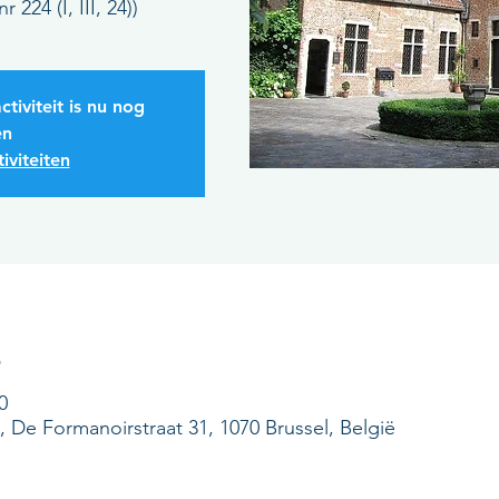
224 (I, III, 24))
ctiviteit is nu nog
en
iviteiten
s
0
 De Formanoirstraat 31, 1070 Brussel, België