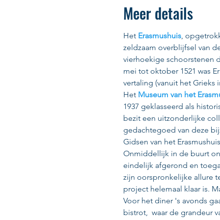
Meer details
Het 
Erasmushuis
, opgetrokk
zeldzaam overblijfsel van d
vierhoekige schoorstenen die
mei tot oktober 1521 was Er
vertaling (vanuit het Grieks
Het 
Museum van het Erasm
1937 geklasseerd als histor
bezit een uitzonderlijke co
gedachtegoed van deze bij
Gidsen van het Erasmushuis
Onmiddellijk in de buurt o
eindelijk afgerond en toegan
zijn oorspronkelijke allure
project helemaal klaar is. 
Voor het diner 's avonds ga
bistrot,  waar de grandeur v