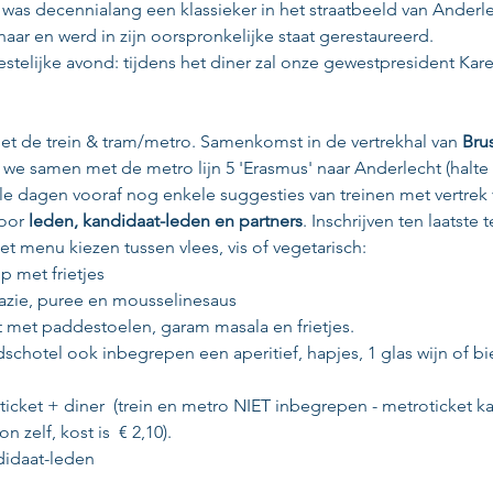
as decennialang een klassieker in het straatbeeld van Anderlec
aar en werd in zijn oorspronkelijke staat gerestaureerd.
stelijke avond: tijdens het diner zal onze gewestpresident Kar
t de trein & tram/metro. Samenkomst in de vertrekhal van 
Brus
n we samen met de metro lijn 5 'Erasmus' naar Anderlecht (halte
e dagen vooraf nog enkele suggesties van treinen met vertrek
voor
 leden, kandidaat-leden en partners
. Inschrijven ten laatste 
het menu kiezen tussen vlees, vis of vegetarisch: 
ip met frietjes
nazie, puree en mousselinesaus 
t met paddestoelen, garam masala en frietjes.
dschotel ook inbegrepen een aperitief, hapjes, 1 glas wijn of bie
ticket + diner  (trein en metro NIET inbegrepen - metroticket ka
zelf, kost is  € 2,10).
didaat-leden