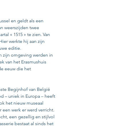
ssel en geldt als een 
an weerszijden twee 
tal « 1515 » te zien. Van 
er werkte hij aan zijn 
uwe editie. 
 zijn omgeving werden in 
ek van het Erasmushuis 
de eeuw die het 
inste Begijnhof van België 
ed – uniek in Europa – heeft 
ook het nieuw museaal 
 een werk er werd verricht.
cht, een gezellig en stijlvol 
sserie bestaat al sinds het 