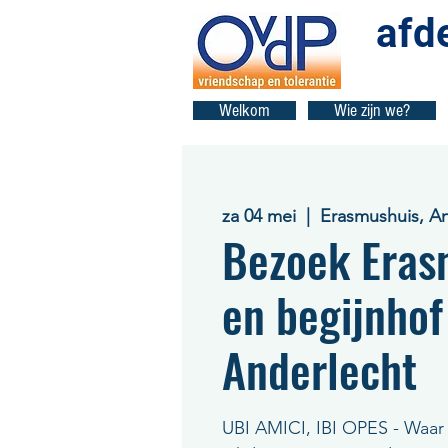
afd
Welkom
Wie zijn we?
za 04 mei
  |  
Erasmushuis, A
Bezoek Eras
en begijnhof
Anderlecht
UBI AMICI, IBI OPES - Waar v