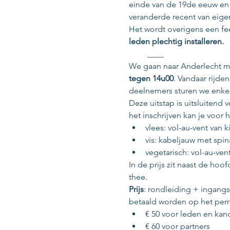
einde van de 19de eeuw en w
veranderde recent van eigen
Het wordt overigens een fee
leden plechtig installeren.
         ____
We gaan naar Anderlecht me
tegen 14u00
. Vandaar rijde
deelnemers sturen we enkel
Deze uitstap is uitsluitend 
het inschrijven kan je voor 
vlees: vol-au-vent van k
vis: kabeljauw met spi
vegetarisch: vol-au-ven
In de prijs zit naast de hoof
thee.
Prijs
: rondleiding + ingangs
betaald worden op het perron 
€ 50 voor leden en kan
€ 60 voor partners