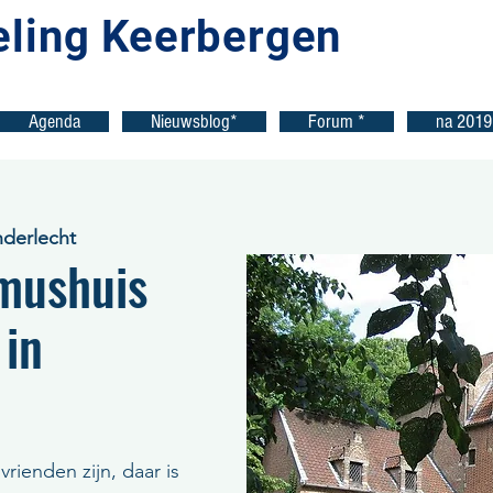
eling Keerbergen
Agenda
Nieuwsblog*
Forum *
na 2019
nderlecht
mushuis
 in
rienden zijn, daar is