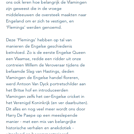
ons ook leren hoe belangrijk de Vlamingen 
zijn geweest die in de vroege 
middeleeuwen de oversteek maakten naar 
Engeland om er zich te vestigen, en 
‘Flemings’ werden genoemd.
Deze ‘Flemings’ hebben op tal van 
manieren de Engelse geschiedenis 
beïnvloed. Zo is de eerste Engelse Queen 
een Vlaamse, redde een ridder uit onze 
contreien Willem de Veroveraar tijdens de 
befaamde Slag van Hastings, deden 
Vlamingen de Engelse handel floreren, 
werd Antoon Van Dyck portretschilder aan 
het Britse hof en introduceerden 
Vlamingen zelfs het oer-Engelse cricket in 
het Verenigd Koninkrijk (en ver daarbuiten). 
Dit alles en nog veel meer wordt ons door 
Harry De Paepe op een meeslepende 
manier - met een mix van belangrijke 
historische verhalen en anekdotiek - 
uitgelegd en becommentarieerd.