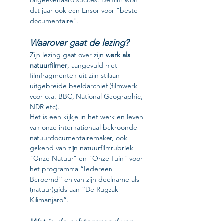
ongeëvenaard succes. De film won 
dat jaar ook een Ensor voor "beste 
documentaire".
Waarover gaat de lezing?
Zijn lezing gaat over zijn 
werk als 
natuurfilmer
, aangevuld met 
filmfragmenten uit zijn stilaan 
uitgebreide beeldarchief (filmwerk 
voor o.a. BBC, National Geographic, 
NDR etc).
Het is een kijkje in het werk en leven 
van onze internationaal bekroonde 
natuurdocumentairemaker, ook 
gekend van zijn natuurfilmrubriek 
"Onze Natuur" en "Onze Tuin" voor 
het programma “Iedereen 
Beroemd” en van zijn deelname als 
(natuur)gids aan “De Rugzak-
Kilimanjaro”.