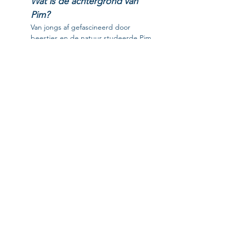
Wat is de achtergrond van 
Pim?
Van jongs af gefascineerd door 
beestjes en de natuur studeerde Pim 
af als Master in de Biologie
aan de 
KU Leuven. Na het behalen van een 
bijkomende Master in de Mariene 
Biologie aan de Centre 
d’Océanologie van Marseille besloot 
Pim zijn ultieme droom na te streven 
en te gaan voor een carrière als 
wildlife filmmaker. Hij studeerde 
Audiovisuele Kunst (optie TV, film en 
video) aan de filmschool Narafi te 
Brussel waarna hij zijn weg zocht in 
de internationale wereld van de 
natuurfilm.
En wat mogen we 
verwachten?
Vandaag is Pim al meer dan 18 jaar 