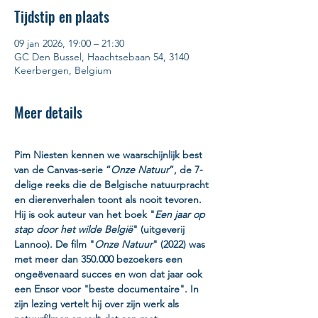
Tijdstip en plaats
09 jan 2026, 19:00 – 21:30
GC Den Bussel, Haachtsebaan 54, 3140
Keerbergen, Belgium
Meer details
Pim Niesten kennen we waarschijnlijk best 
van de Canvas-serie “
Onze Natuur
”, de 7-
delige reeks die de Belgische natuurpracht 
en dierenverhalen toont als nooit tevoren. 
Hij is ook auteur van het boek "
Een jaar op 
stap door het wilde België
" (uitgeverij 
Lannoo). De film "
Onze Natuur
" (2022) was 
met meer dan 350.000 bezoekers een 
ongeëvenaard succes en won dat jaar ook 
een Ensor voor "beste documentaire". In 
zijn lezing vertelt hij over zijn werk als 