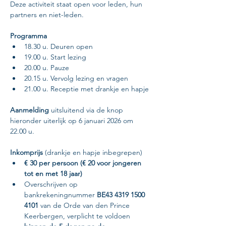
Deze activiteit staat open voor leden, hun 
partners en niet-leden.
Programma
18.30 u. Deuren open
19.00 u. Start lezing
20.00 u. Pauze
20.15 u. Vervolg lezing en vragen
21.00 u. Receptie met drankje en hapje
Aanmelding 
uitsluitend via de knop 
hieronder uiterlijk op 6 januari 2026 om 
22.00 u.
Inkomprijs 
(drankje en hapje inbegrepen)
€ 30 per persoon (€ 20 voor jongeren 
tot en met 18 jaar)
Overschrijven op 
bankrekeningnummer 
BE43 4319 1500 
4101
 van de Orde van den Prince 
Keerbergen, verplicht te voldoen 