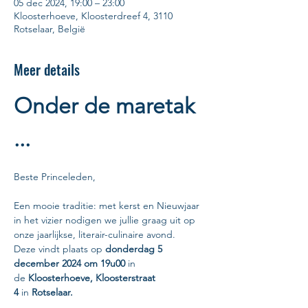
05 dec 2024, 19:00 – 23:00
Kloosterhoeve, Kloosterdreef 4, 3110
Rotselaar, België
Meer details
Onder de maretak 
... 
Beste Princeleden,
Een mooie traditie: met kerst en Nieuwjaar 
in het vizier nodigen we jullie graag uit op 
onze jaarlijkse, literair-culinaire avond.
Deze vindt plaats op 
donderdag 5 
december 2024 om 19u00
 in 
de 
Kloosterhoeve, Kloosterstraat 
4
 in
 Rotselaar.