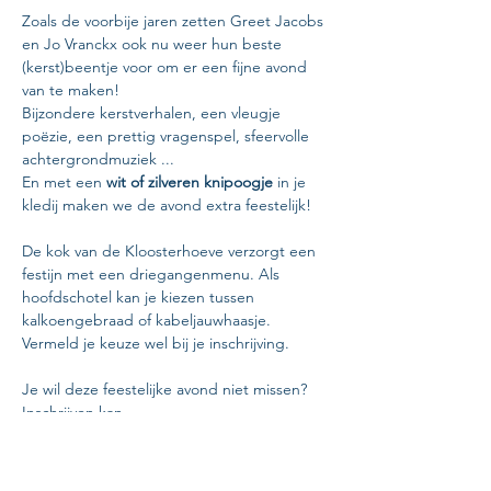
Zoals de voorbije jaren zetten Greet Jacobs 
en Jo Vranckx ook nu weer hun beste 
(kerst)beentje voor om er een fijne avond 
van te maken! 
Bijzondere kerstverhalen, een vleugje 
poëzie, een prettig vragenspel, sfeervolle 
achtergrondmuziek ...
En met een 
wit of zilveren knipoogje
 in je 
kledij maken we de avond extra feestelijk!
De kok van de Kloosterhoeve verzorgt een 
festijn met een driegangenmenu. Als 
hoofdschotel kan je kiezen tussen 
kalkoengebraad of kabeljauwhaasje. 
Vermeld je keuze wel bij je inschrijving.
Je wil deze feestelijke avond niet missen?
Inschrijven kan 
op 
www.princekeerbergen.net
tot 
uiterlijk 
29 november
. Deze avond staat 
vanzelfsprekend ook open voor partners en 