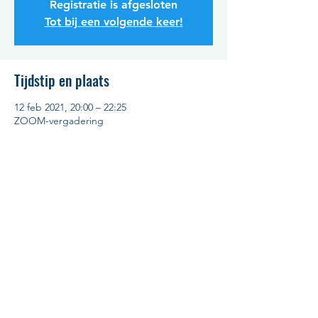
Registratie is afgesloten
Tot bij een volgende keer!
Tijdstip en plaats
12 feb 2021, 20:00 – 22:25
ZOOM-vergadering
Meer details
Deze vergadering staat open voor leden 
van de Prince, hun partner en hun gasten. 
Eén registratie per huishouden. Deelname 
is gratis, maar registreren is verplicht en 
kan tot 11 februari ten laatste. Op 11 of 12 
februari zal de ZOOM-link gemaild worden 
aan de geregistreerde deelnemers.