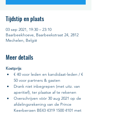
Tijdstip en plaats
03 sep 2021, 19:30 – 23:10
Baarbeekhoeve, Baarbeekstraat 24, 2812
Mechelen, België
Meer details
Kostprijs
:
€ 40 voor leden en kandidaat-leden / € 
50 voor partners & gasten
Drank niet inbegrepen (met uitz. van 
aperitief), ter plaatse af te rekenen
Overschrijven vòòr 30 aug 2021 op de 
afdelingsrekening van de Prince 
Keerbergen BE43 4319 1500 4101 met 
vermelding “3/09/2021 Damast Duo”