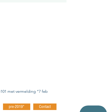
4101 met vermelding “7 feb 
pre-2019*
Contact