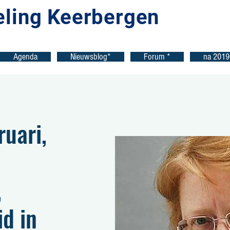
eling Keerbergen
Agenda
Nieuwsblog*
Forum *
na 2019
ruari,
,
id in