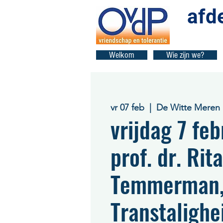
afd
Welkom
Wie zijn we?
vr 07 feb
  |  
De Witte Meren
vrijdag 7 feb
prof. dr. Rita
Temmerman
Transtalighe