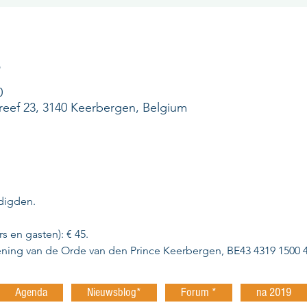
s
0
eef 23, 3140 Keerbergen, Belgium
digden. 
rs en gasten): € 45.
ening van de Orde van den Prince Keerbergen, BE43 4319 1500 
Agenda
Nieuwsblog*
Forum *
na 2019