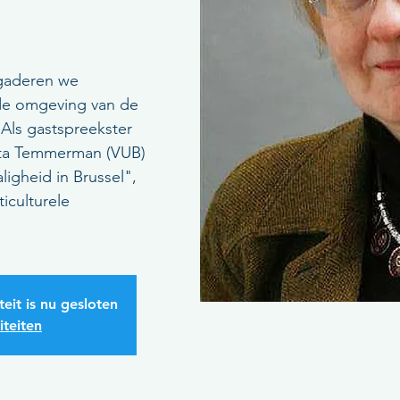
rgaderen we
wde omgeving van de
 Als gastspreekster
ita Temmerman (VUB)
ligheid in Brussel",
iculturele
teit is nu gesloten
iteiten