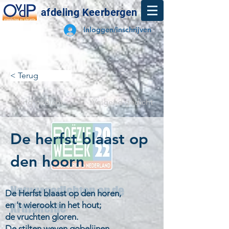
afdeling Keerbergen
Inloggen/inschrijven
< Terug
Vorig gedicht
Volgend gedicht
De herfst blaast op
den hoorn
Natuurgedichten op de
De Herfst blaast op den horen,
en 't wierookt in het hout;
Kruisheide
de vruchten gloren.
De stilten weven gobelijnen