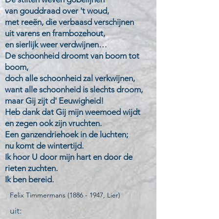
van gouddraad over 't woud,
met reeën, die verbaasd verschijnen
uit varens en frambozehout,
en sierlijk weer verdwijnen…
De schoonheid droomt van boom tot
boom,
doch alle schoonheid zal verkwijnen,
want alle schoonheid is slechts droom,
maar Gij zijt d' Eeuwigheid!
Heb dank dat Gij mijn weemoed wijdt
en zegen ook zijn vruchten.
Een ganzendriehoek in de luchten;
nu komt de wintertijd.
Ik hoor U door mijn hart en door de
rieten zuchten.
Ik ben bereid.
Felix Timmermans
(1886 - 1947
, Lier)
uit: