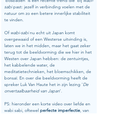
'bosbaden' is een recente trend die  bij 
wabi-
sabi
 past: jezelf in verbinding voelen met de 
natuur om zo een betere innerlijke stabiliteit 
te vinden.
Of 
wabi-sabi
 nu echt uit Japan komt 
overgewaaid of een Westerse uitvinding is, 
laten we in het midden, maar het gaat zeker 
terug tot de beeldvorming die we hier in het 
Westen over Japan hebben: de zentuintjes, 
het kabbelende water, de 
meditatietechnieken, het bloemschikken, de 
bonsaï. En over die beeldvorming heeft de 
spreker Luk Van Haute het in zijn lezing '
De 
onvertaalbaarheid van Japan
'.
PS: hieronder een korte video over liefde en 
wabi sabi, oftewel 
perfecte imperfectie
, van 
Finti Mindtravel
.
https://www.youtube.com/watch?
v=CeuznGOt530