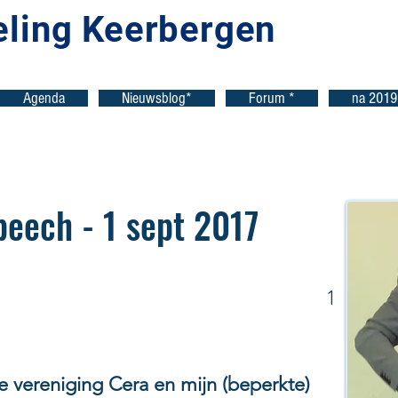
eling Keerbergen
Agenda
Nieuwsblog*
Forum *
na 2019
peech - 1 sept 2017
1
 vereniging Cera en mijn (beperkte)