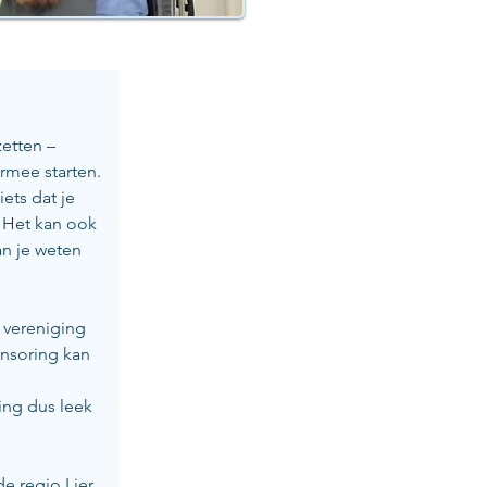
etten – 
rmee starten. 
iets dat je 
. Het kan ook 
an je weten 
 vereniging 
onsoring kan 
ing dus leek 
e regio Lier 