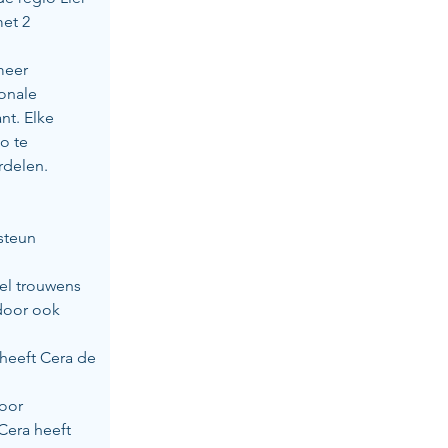
et 2 
meer 
onale 
t. Elke 
o te 
delen. 
steun 
el trouwens 
door ook 
heeft Cera de 
oor 
era heeft 