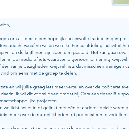
nden, 
gen om als eerste een hopelijk succesvolle traditie in gang te z
enspeech. Vanaf nu willen we elke Prince afdelingsactiviteit hie
ig vrij en de krijtlijnen zijn zeer ruim gesteld. Het kan gaan over 
allen in de media of iets waarover je gewoon je mening kwijt wil
 of één van je bezigheden kwijt wil; iets dat misschien weinigen v
g vind om eens met de groep te delen.
tste en wil jullie graag iets meer vertellen over de coöperatieve
 daarin. Ik wil dit vooral doen omdat bij Cera een financiële sp
aatschappelijke projecten. 
n wellicht actief in of gelinkt met één of andere sociale verenig
ts meer over de mogelijkheden tot projectsteun te vertellen. 
woordigers van Cera vennoten in de regionale adviesraad van d