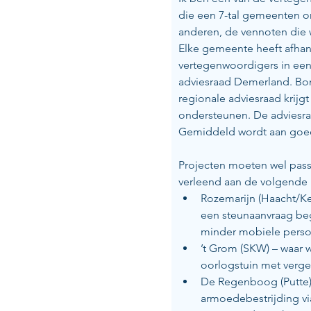
die een 7-tal gemeenten o
anderen, de vennoten die 
Elke gemeente heeft afhan
vertegenwoordigers in een
adviesraad Demerland. Bon
regionale adviesraad krijgt
ondersteunen. De adviesra
Gemiddeld wordt aan goed
Projecten moeten wel passe
verleend aan de volgende 
Rozemarijn (Haacht/Ke
een steunaanvraag beg
minder mobiele perso
’t Grom (SKW) – waar 
oorlogstuin met verg
De Regenboog (Putte) –
armoedebestrijding v