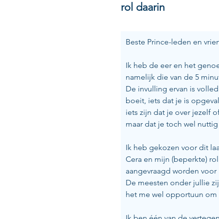
rol daarin
Beste Prince-leden en vrie
Ik heb de eer en het genoe
namelijk die van de 5 minut
De invulling ervan is volled
boeit, iets dat je is opgev
iets zijn dat je over jezelf
maar dat je toch wel nutti
Ik heb gekozen voor dit laa
Cera en mijn (beperkte) rol
aangevraagd worden voor m
De meesten onder jullie zij
het me wel opportuun om ie
Ik ben één van de vertegen