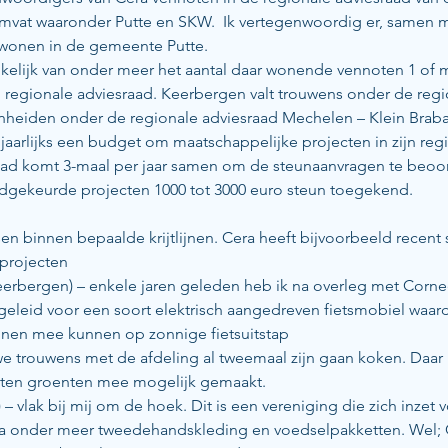
mvat waaronder Putte en SKW.  Ik vertegenwoordig er, samen m
wonen in de gemeente Putte. 
kelijk van onder meer het aantal daar wonende vennoten 1 of 
 regionale adviesraad. Keerbergen valt trouwens onder de regi
heiden onder de regionale adviesraad Mechelen – Klein Braban
 jaarlijks een budget om maatschappelijke projecten in zijn regi
ad komt 3-maal per jaar samen om de steunaanvragen te beoor
gekeurde projecten 1000 tot 3000 euro steun toegekend. 
n binnen bepaalde krijtlijnen. Cera heeft bijvoorbeeld recent 
projecten
erbergen) – enkele jaren geleden heb ik na overleg met Corne
eleid voor een soort elektrisch aangedreven fietsmobiel waar
nen mee kunnen op zonnige fietsuitstap
we trouwens met de afdeling al tweemaal zijn gaan koken. Daar 
eten groenten mee mogelijk gemaakt.
 vlak bij mij om de hoek. Dit is een vereniging die zich inzet v
ia onder meer tweedehandskleding en voedselpakketten. Wel; C