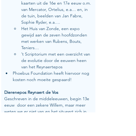
kaarten uit de 16e en 17e eeuw o.m. 
van Mercator, Ortelius, e.a… en, in 
de tuin, beelden van Jan Fabre,  
Sophie Ryder, e.a….
Het Huis van Zonde, een expo 
gewijd aan de zeven hoofdzonden 
met werken van Rubens, Bouts, 
Teniers…
’t Scriptorium met een overzicht van 
de evolutie door de eeuwen heen 
van het Reynaertepos
Phoebus Foundation heeft hiervoor nog 
kosten noch moeite gespaard!
Dierenepos Reynaert de Vos
Geschreven in de middeleeuwen, begin 13e 
eeuw  door een zekere Willem, maar meer 
weten we er niet van en het situeert zich in 
het graafschap Vlaanderen.
Elke deelnemende fietser kreeg twee in mijn 
ogen waardevolle boekjes