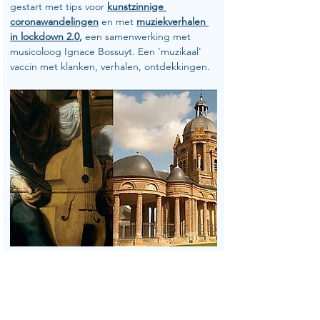
gestart met tips voor 
kunstzinnige 
coronawandelingen
 en met 
muziekverhalen 
in lockdown 2.0
,
 een samenwerking met 
musicoloog Ignace Bossuyt. Een 'muzikaal' 
vaccin met klanken, verhalen, ontdekkingen.
https://www.youtube.com/watch?v=g-
7KNxQ3HNE