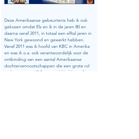
Deze Amerikaanse gebeurtenis heb ik ook 
gekozen omdat Els en ik in de jaren 80 en 
daarna vanaf 2011, in totaal een elftal jaren in 
New York gewoond en gewerkt hebben. 
Vanaf 2011 was ik hoofd van KBC in Amerika 
en was ik o.a. ook verantwoordelijk voor de 
ontbinding van een aantal Amerikaanse 
dochtervennootschappen die een grote rol 
in de crisis van KBC gespeeld hebben. Op 
verschillende tijdstippen moest ik mijn 
handtekening onder documenten zetten en 
daarbij werd regelmatig door verschillende 
personen 
mijn “John Hancock” 
gevraagd.
 Dit is een standaard uitdrukking in 
Amerika voor het plaatsen van een 
handtekening. De reden hiervoor kan u zien 
op deze foto. Het mag duidelijk zijn dat John 
Hancock geen lage dunk van zichzelf had. 
Wisten jullie trouwens dat er slechts twee 