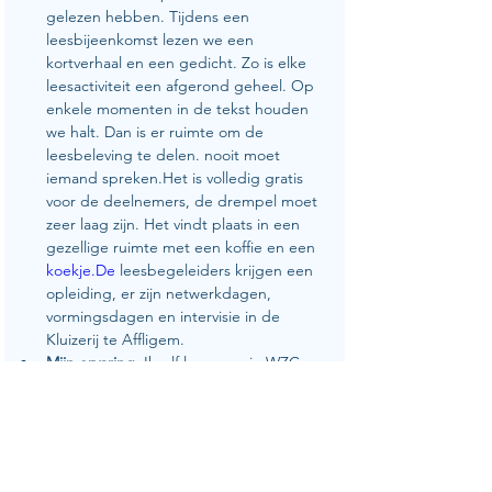
gelezen hebben. Tijdens een 
leesbijeenkomst lezen we een 
kortverhaal en een gedicht. Zo is elke 
leesactiviteit een afgerond geheel. Op 
enkele momenten in de tekst houden 
we halt. Dan is er ruimte om de 
leesbeleving te delen. nooit moet 
iemand spreken.Het is volledig gratis 
voor de deelnemers, de drempel moet 
zeer laag zijn. Het vindt plaats in een 
gezellige ruimte met een koffie en een 
koekje.De
 leesbegeleiders krijgen een 
opleiding, er zijn netwerkdagen, 
vormingsdagen en intervisie in de 
Kluizerij te Affligem.
Mijn ervaring
.
Ikzelf lees voor in WZC 
Langerheide in Haacht voor ouderen 
tussen 85 en 97 jaar oud, een zeer 
dankbaar publiek.
Interesse
? 
www.lezerscollectief.be
 en 
info@lezerscollectief.be