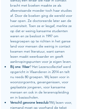
dankzij een leraar die haar in contact 
bracht met boeken maakte ze als 
alleenstaande moeder toch haar studies 
af. Door de boeken ging de wereld voor 
haar open. Ze doctoreerde later aan de 
universiteit. Toen ze er lesgaf, merkte ze 
op dat er weinig kansarme studenten 
waren en ze besloot in 1997 om 
leesgroepen op te richten in het ganse 
land voor mensen die weinig in contact 
kwamen met literatuur, want samen 
lezen maakt weerbaarder en geeft 
aanknopingspunten voor je eigen leven.
Bij ons: Waar
? Het Lezerscollectief werd 
opgericht in Vlaanderen in 2014 en telt 
nu reeds 80 groepen. Wij lezen voor in 
woonzorgcentra, gevangenissen, voor 
geplaatste jongeren, voor kansarme 
mensen en ook in de lerarenopleiding 
en in basisscholen.
Verschil gewone leesclub
?Wij lezen voor, 
niemand moet op voorhand de tekst 