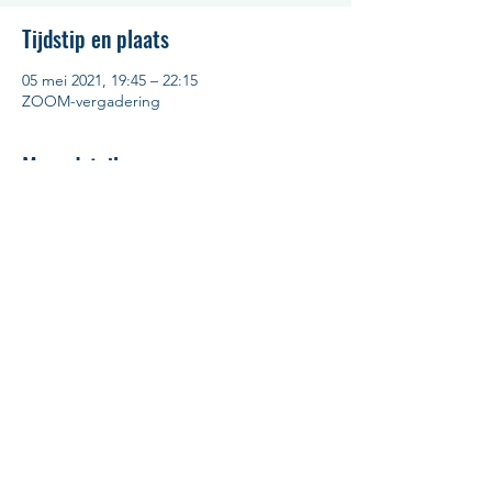
Tijdstip en plaats
05 mei 2021, 19:45 – 22:15
ZOOM-vergadering
Meer details
Deze vergadering staat open voor leden 
van de Prince, hun partner en hun gasten. 
Deelname is gratis, maar registreren is 
verplicht en kan tot 4 mei ten laatste. Op 4 
of 5 mei zal de ZOOM-link gemaild worden 
aan geregistreerde deelnemers.
Klik 
hier 
voor meer details voor het 
programma en de agenda.
Orde van den Prince, Vlaams-
Nederlands Genootschap voor