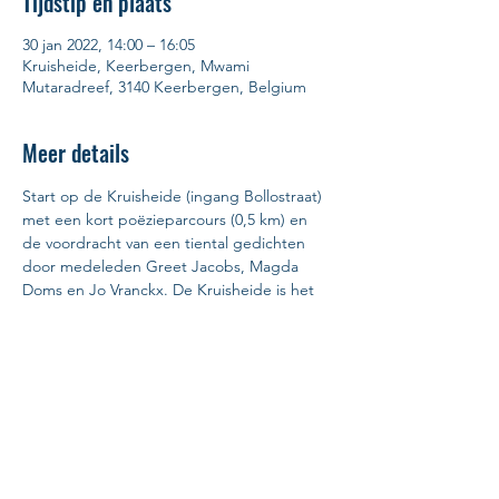
Tijdstip en plaats
30 jan 2022, 14:00 – 16:05
Kruisheide, Keerbergen, Mwami
Mutaradreef, 3140 Keerbergen, Belgium
Meer details
Start op de Kruisheide (ingang Bollostraat) 
met een kort poëzieparcours (0,5 km) en 
de voordracht van een tiental gedichten 
door medeleden Greet Jacobs, Magda 
Doms en Jo Vranckx. De Kruisheide is het 
laatste stukje 'natuur' temidden van een 
verkavelde gemeente, een relict, een 
reservaat als het ware. Enkele prachtige 
natuurgedichten uit ons taalkundig 
erfgoed brengen ons terug naar een nog 
niet zo ver verleden van ons landelijk dorp 
in de heide. Na dit poëtisch 
moment volgen we de 