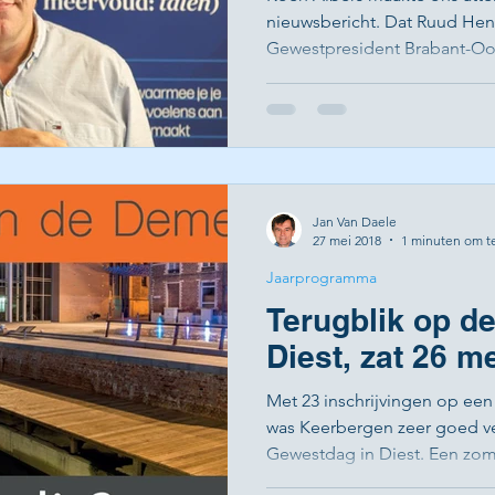
nieuwsbericht. Dat Ruud Hen
Gewestpresident Brabant-Oost
Jan Van Daele
27 mei 2018
1 minuten om t
Jaarprogramma
Terugblik op d
Diest, zat 26 m
Met 23 inschrijvingen op een
was Keerbergen zeer goed 
Gewestdag in Diest. Een zome