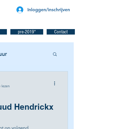
Inloggen/inschrijven
pre-2019*
Contact
uur
 lezen
uud Hendrickx
nt op volgend