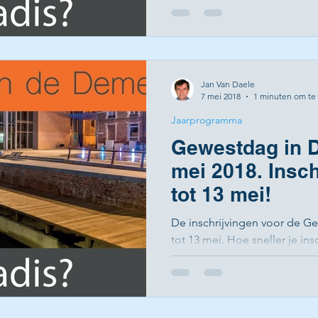
Jan Van Daele
7 mei 2018
1 minuten om te
Jaarprogramma
Gewestdag in Di
mei 2018. Insc
tot 13 mei!
De inschrijvingen voor de G
tot 13 mei. Hoe sneller je ins
eerste keuze voor de...