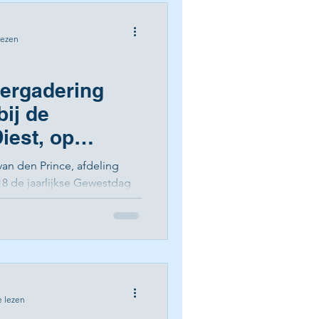
lezen
ergadering
bij de
iest, op
 2018. Met zijn
van den Prince, afdeling
18 de jaarlijkse Gewestdag
e lezen