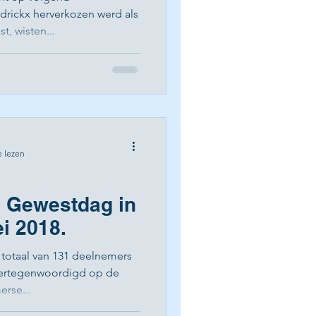
drickx herverkozen werd als
, wisten...
e lezen
e Gewestdag in
ei 2018.
 totaal van 131 deelnemers
vertegenwoordigd op de
rse...