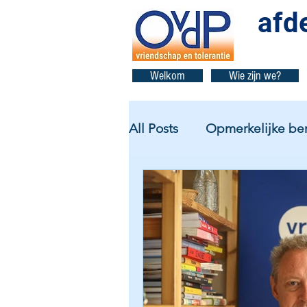
afd
Welkom
Wie zijn we?
All Posts
Opmerkelijke ber
Van het gewest
Leden