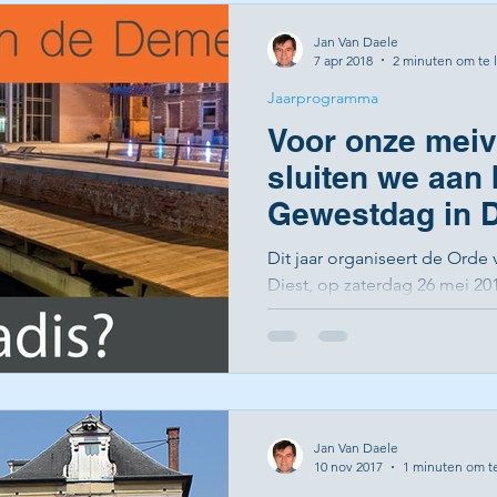
Jan Van Daele
7 apr 2018
2 minuten om te 
Jaarprogramma
Voor onze meiv
sluiten we aan 
Gewestdag in D
zaterdag 26 mei
Dit jaar organiseert de Orde 
Diest, op zaterdag 26 mei 20
voor de afdelingen van de...
Jan Van Daele
10 nov 2017
1 minuten om t