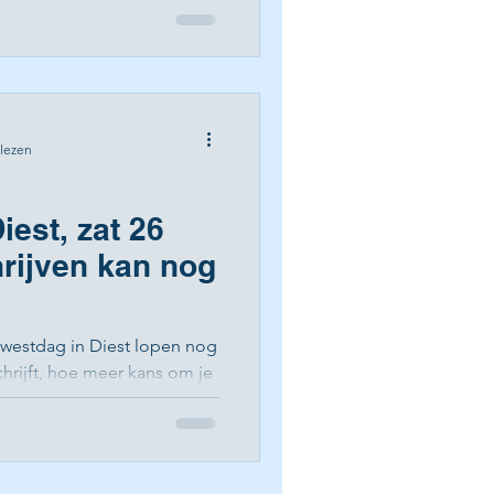
 lezen
est, zat 26
hrijven kan nog
ewestdag in Diest lopen nog
chrijft, hoe meer kans om je