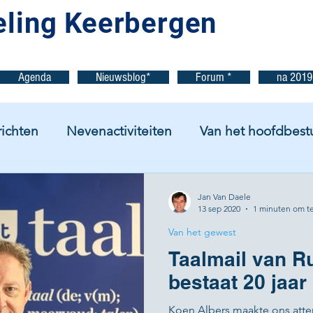
eling Keerbergen
Agenda
Nieuwsblog*
Forum *
na 2019
ichten
Nevenactiviteiten
Van het hoofdbest
 in het nieuws
Jaarprogramma
Jan Van Daele
13 sep 2020
1 minuten om te
Van het gewest
Taalmail van R
bestaat 20 jaar
Koen Albers maakte ons atte